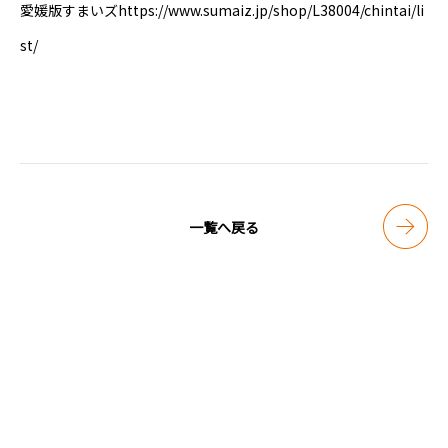
愛媛版すまいズhttps://www.sumaiz.jp/shop/L38004/chintai/li
st/
一覧へ戻る