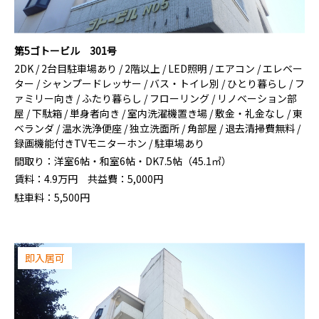
第5ゴトービル 301号
2DK / 2台目駐車場あり / 2階以上 / LED照明 / エアコン / エレベー
ター / シャンプードレッサー / バス・トイレ別 / ひとり暮らし / フ
ァミリー向き / ふたり暮らし / フローリング / リノベーション部
屋 / 下駄箱 / 単身者向き / 室内洗濯機置き場 / 敷金・礼金なし / 東
ベランダ / 温水洗浄便座 / 独立洗面所 / 角部屋 / 退去清掃費無料 /
録画機能付きTVモニターホン / 駐車場あり
間取り：
洋室6帖・和室6帖・DK7.5帖（45.1㎡）
賃料：
4.9
万円
共益費：
5,000円
駐車料：
5,500円
即入居可