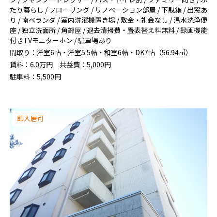
たり暮らし / フローリング / リノベーション部屋 / 下駄箱 / 出窓あ
り / 南ベランダ / 室内洗濯機置き場 / 敷金・礼金なし / 温水洗浄便
座 / 独立洗面所 / 角部屋 / 退去清掃費・畳表替え料無料 / 録画機能
付きTVモニターホン / 駐車場あり
間取り：
洋室6帖・洋室5.5帖・和室6帖・DK7帖（56.94㎡）
賃料：
6.0
万円
共益費：
5,000円
駐車料：
5,500円
即入居可