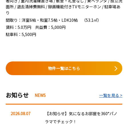
者向き / 室内洗濯機置き場 / 敷金・礼金なし / 東ベランダ / 独立洗
面所 / 退去清掃費無料 / 録画機能付きTVモニターホン / 駐車場あ
り
間取り：
洋室6帖・和室7.5帖・LDK10帖 （53.1㎡）
賃料：
5.0
万円
共益費：
5,000円
駐車料：
5,500円
物件一覧はこちら
お知らせ
一覧を見る >
2026.08.07
【お知らせ】気になるお部屋を360°パノ
ラマでチェック！