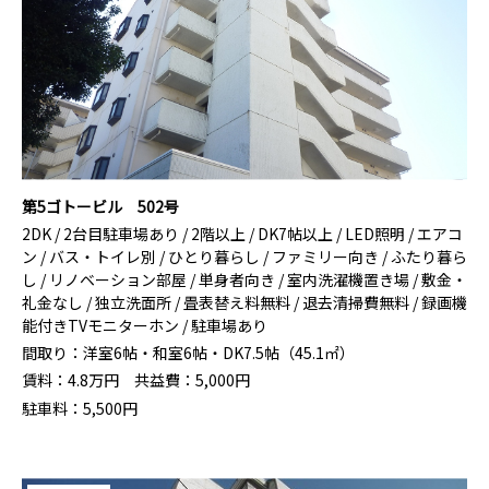
第5ゴトービル 502号
2DK / 2台目駐車場あり / 2階以上 / DK7帖以上 / LED照明 / エアコ
ン / バス・トイレ別 / ひとり暮らし / ファミリー向き / ふたり暮ら
し / リノベーション部屋 / 単身者向き / 室内洗濯機置き場 / 敷金・
礼金なし / 独立洗面所 / 畳表替え料無料 / 退去清掃費無料 / 録画機
能付きTVモニターホン / 駐車場あり
間取り：
洋室6帖・和室6帖・DK7.5帖（45.1㎡）
賃料：
4.8
万円
共益費：
5,000円
駐車料：
5,500円