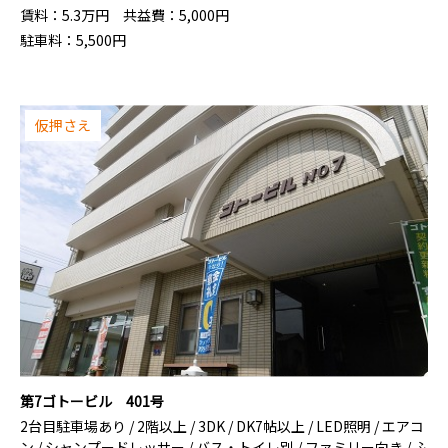
賃料：
5.3
万円
共益費：
5,000円
駐車料：
5,500円
仮押さえ
第7ゴトービル 401号
2台目駐車場あり / 2階以上 / 3DK / DK7帖以上 / LED照明 / エアコ
ン / シャンプードレッサー / バス・トイレ別 / ファミリー向き / ふ